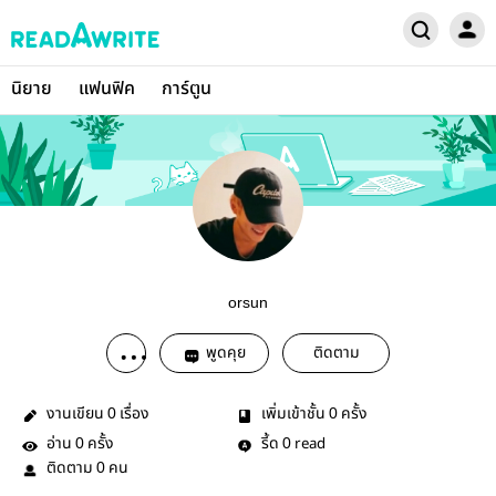
นิยาย
แฟนฟิค
การ์ตูน
orsun
พูดคุย
ติดตาม
งานเขียน
เรื่อง
เพิ่มเข้าชั้น
ครั้ง
0
0
อ่าน
ครั้ง
รี้ด
read
0
0
ติดตาม
คน
0