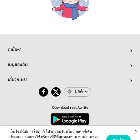
ดูเนื้อหา
เมนูของฉัน
เกี่ยวกับเรา
ปกติ
Download readAwrite
×
© 2026 readAwrite.com by MEB Corporation Public Company Limited
เว็บไซต์นี้มีการใช้คุกกี้ โปรดยอมรับนโยบายคุกกี้เพื่อ
This site is protected by reCAPTCHA and the Google
Privacy Policy
and
Terms of Service
apply.
ประสบการณ์การใช้บริการที่ดีที่สุดของท่าน ท่านสามารถ
ยอมรับ