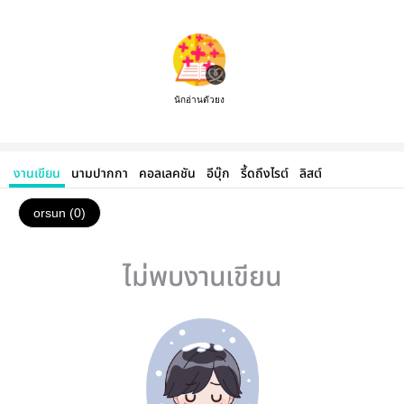
นักอ่านตัวยง
งานเขียน
นามปากกา
คอลเลคชัน
อีบุ๊ก
รี้ดถึงไรต์
ลิสต์
orsun (0)
ไม่พบงานเขียน