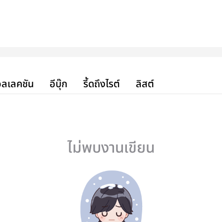
ลเลคชัน
อีบุ๊ก
รี้ดถึงไรต์
ลิสต์
ไม่พบงานเขียน