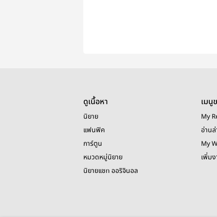
ดูเนื้อหา
เมนู
นิยาย
My R
แฟนฟิค
อ่านล่
การ์ตูน
My W
หมวดหมู่นิยาย
เพิ่ม
นิยายแชท ออริจินอล