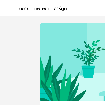
นิยาย
แฟนฟิค
การ์ตูน