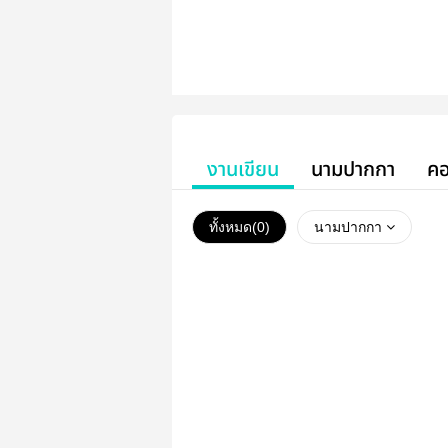
งานเขียน
นามปากกา
คอ
ทั้งหมด(
0
)
นามปากกา