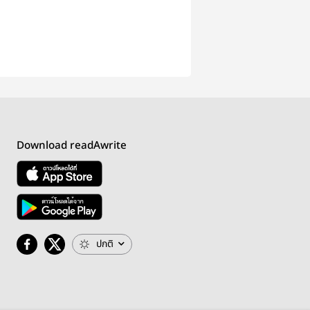
Download readAwrite
ปกติ