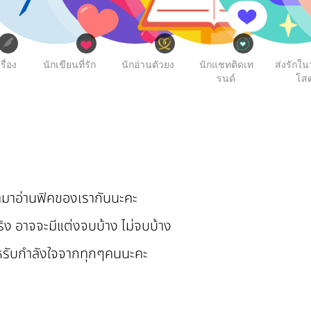
รื่อง
นักเขียนที่รัก
นักอ่านตัวยง
นักแชทติดเท
ส่งรักใ
รนด์
โส
้ามาอ่านฟิคของเรากันนะคะ
ง อาจจะมีแต่งจบบ้าง ไม่จบบ้าง
หรับกำลังใจจากทุกๆคนนะคะ