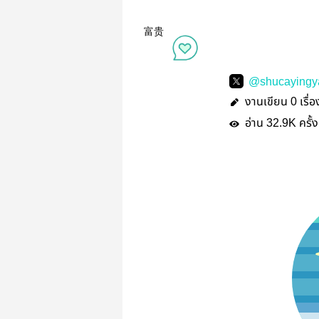
富贵
@shucayingy
งานเขียน
เรื่อ
0
อ่าน
ครั้ง
32.9K