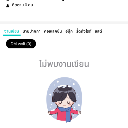
ติดตาม
คน
0
งานเขียน
นามปากกา
คอลเลคชัน
อีบุ๊ก
รี้ดถึงไรต์
ลิสต์
DM wolf (0)
ไม่พบงานเขียน