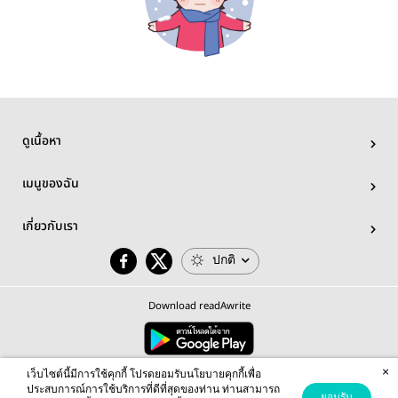
ดูเนื้อหา
เมนูของฉัน
เกี่ยวกับเรา
ปกติ
Download readAwrite
×
© 2026 readAwrite.com by MEB Corporation Public Company Limited
เว็บไซต์นี้มีการใช้คุกกี้ โปรดยอมรับนโยบายคุกกี้เพื่อ
This site is protected by reCAPTCHA and the Google
Privacy Policy
and
Terms of Service
apply.
ประสบการณ์การใช้บริการที่ดีที่สุดของท่าน ท่านสามารถ
ยอมรับ