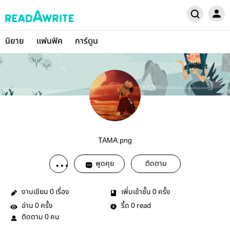
นิยาย
แฟนฟิค
การ์ตูน
TAMA.png
พูดคุย
ติดตาม
งานเขียน
เรื่อง
เพิ่มเข้าชั้น
ครั้ง
0
0
อ่าน
ครั้ง
รี้ด
read
0
0
ติดตาม
คน
0