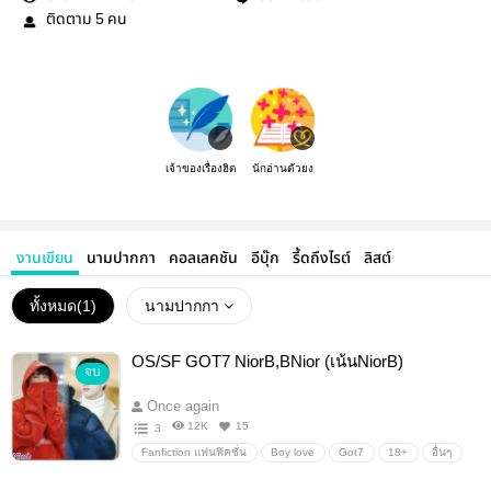
ติดตาม
คน
5
เจ้าของเรื่องฮิต
นักอ่านตัวยง
งานเขียน
นามปากกา
คอลเลคชัน
อีบุ๊ก
รี้ดถึงไรต์
ลิสต์
ทั้งหมด(
1
)
นามปากกา
OS/SF GOT7 NiorB,BNior (เน้นNiorB)
จบ
Once again
12K
15
3
Fanfiction แฟนฟิคชั่น
Boy love
Got7
18+
อื่นๆ
วายสเตชั่น