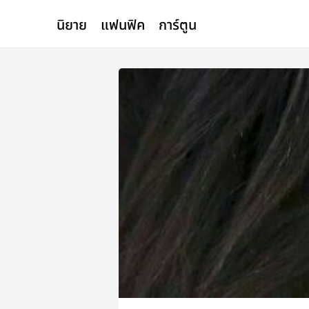
นิยาย
แฟนฟิค
การ์ตูน