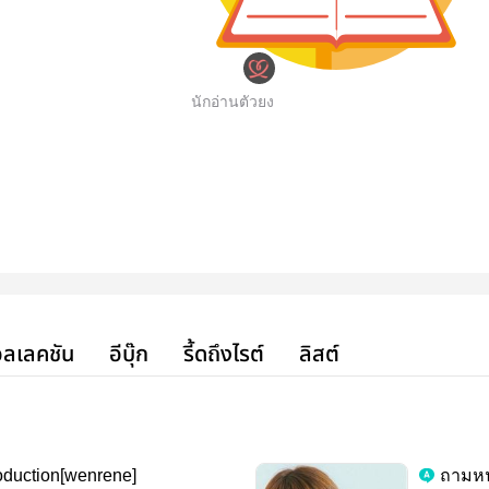
นักอ่านตัวยง
ลเลคชัน
อีบุ๊ก
รี้ดถึงไรต์
ลิสต์
oduction[wenrene]
ถามหน