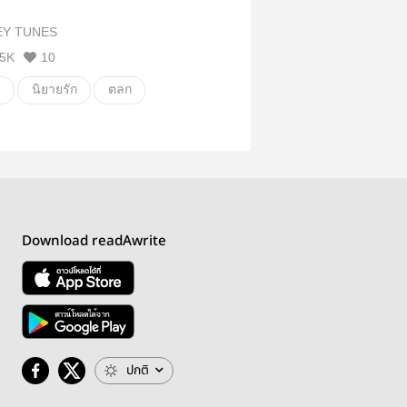
Y TUNES
5K
10
e
นิยายรัก
ตลก
wenrene
IRENE
Jenlisa
Chaesoo
Download readAwrite
ปกติ