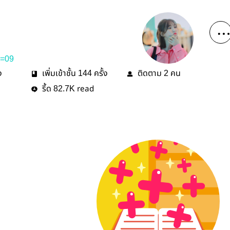
=09
ง
เพิ่มเข้าชั้น
ครั้ง
ติดตาม
คน
144
2
รี้ด
read
82.7K