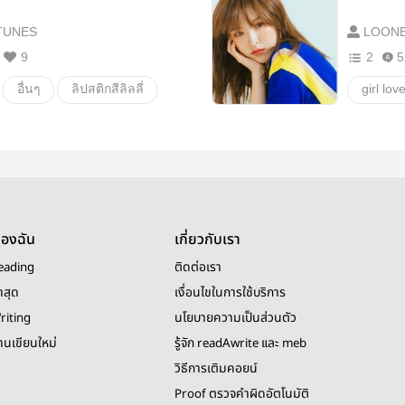
TUNES
LOONE
9
2
5
อื่นๆ
ลิปสติกสีลิลลี่
girl lov
น่ารัก
wendy
wengi
ของฉัน
เกี่ยวกับเรา
eading
ติดต่อเรา
าสุด
เงื่อนไขในการใช้บริการ
riting
นโยบายความเป็นส่วนตัว
งานเขียนใหม่
รู้จัก readAwrite และ meb
วิธีการเติมคอยน์
Proof ตรวจคำผิดอัตโนมัติ