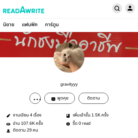
นิยาย
แฟนฟิค
การ์ตูน
gravityyy
พูดคุย
ติดตาม
งานเขียน
เรื่อง
เพิ่มเข้าชั้น
ครั้ง
4
1.5K
อ่าน
ครั้ง
รี้ด
read
107.6K
0
ติดตาม
คน
29