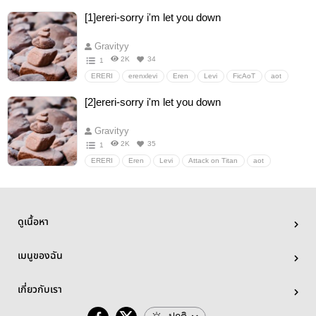
Attack on Titan
FicAattackonTitan
เอเรน
เอเรนเมะ
[1]ereri-sorry i'm​ let​ you​ down
เอเรริ
รีไวล์
รีไวล์เคะ
อื่นๆ
วายสเตชั่น
Gravityy
2K
34
1
ERERI
erenxlevi
Eren
Levi
FicAoT
aot
Attack on Titan
FicAattackonTitan
เอเรน
เอเรริ
[2]ereri-sorry​ i'm​ let​ you​ down
เอเรนเมะ
รีไวล์เคะ
อื่นๆ
วายสเตชั่น
Gravityy
2K
35
1
ERERI
Eren
Levi
Attack on Titan
aot
FicAoT
FicAattackonTitan
เอเรริ
เอเรนเมะ
รีไวล์
เอเรน
รีไวล์เคะ
อื่นๆ
วายสเตชั่น
ดูเนื้อหา
เมนูของฉัน
เกี่ยวกับเรา