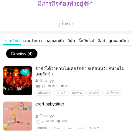
มีภารกิจต้องทำอยู่😂*
เรื่องที่แต่งออกมาอยากจะแต่งไว้เป็นโครงเริ่มค่ะ +
ดูทั้งหมด
คิดพล็อตออกเลยรีบแต่งลงก่อน555
งานเขียน
นามปากกา
คอลเลคชัน
อีบุ๊ก
รี้ดถึงไรต์
ลิสต์
สุดยอดนักโด
Gravityy (4)
ยังไงก็ขอบคุณและฝากติดตามผลงานด้วยนะคะ💕
ข้าจำได้ว่าท่านไม่เคยรักข้า #เทียนหวัง #ท่านไม่
จบ
เคยรักข้า
Gravityy
91K
299
24
เทียนหวัง
เทียนตี้
หลงหวัง
อ๋าวก่วง
เหออี้หยาง
นาจา
อ๋าวปิ่ง
อื่นๆ
วายสเตชั่น
ereri-babysitter
Gravityy
5K
103
1
ERERI
Eren
Levi
aot
FicAoT