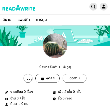
นิยาย
แฟนฟิค
การ์ตูน
มือพายอันดับ1แห่งกูซู
พูดคุย
ติดตาม
งานเขียน
เรื่อง
เพิ่มเข้าชั้น
ครั้ง
0
0
อ่าน
ครั้ง
รี้ด
read
0
0
ติดตาม
คน
0