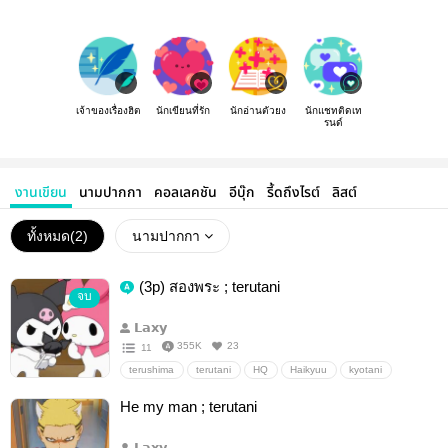
เจ้าของเรื่องฮิต
นักเขียนที่รัก
นักอ่านตัวยง
นักแชทติดเท
รนด์
งานเขียน
นามปากกา
คอลเลคชัน
อีบุ๊ก
รี้ดถึงไรต์
ลิสต์
ทั้งหมด(
2
)
นามปากกา
(3p) สองพระ ; terutani
จบ
𝗟𝗮𝘅𝘆
355K
23
11
terushima
terutani
HQ
Haikyuu
kyotani
คาเฟ่อมยิ้ม
อื่นๆ
วายสเตชั่น
He my man ; terutani
𝗟𝗮𝘅𝘆