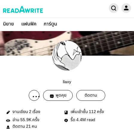
นิยาย
แฟนฟิค
การ์ตูน
llaxy
พูดคุย
ติดตาม
งานเขียน
เรื่อง
เพิ่มเข้าชั้น
ครั้ง
2
112
อ่าน
ครั้ง
รี้ด
read
55.9K
4.4M
ติดตาม
คน
21