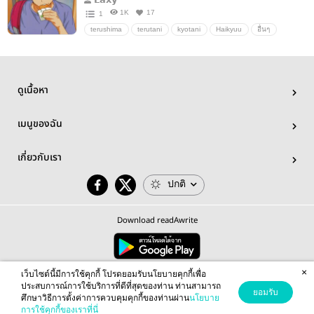
1K
17
1
terushima
terutani
kyotani
Haikyuu
อื่นๆ
วายสเตชั่น
ดูเนื้อหา
เมนูของฉัน
เกี่ยวกับเรา
ปกติ
Download readAwrite
×
© 2026 readAwrite.com by MEB Corporation Public Company Limited
เว็บไซต์นี้มีการใช้คุกกี้ โปรดยอมรับนโยบายคุกกี้เพื่อ
This site is protected by reCAPTCHA and the Google
Privacy Policy
and
Terms of Service
apply.
ประสบการณ์การใช้บริการที่ดีที่สุดของท่าน ท่านสามารถ
ยอมรับ
ศึกษาวิธีการตั้งค่าการควบคุมคุกกี้ของท่านผ่าน
นโยบาย
การใช้คุกกี้ของเราที่นี่