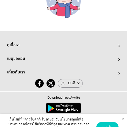
ดูเนื้อหา
เมนูของฉัน
เกี่ยวกับเรา
ปกติ
Download readAwrite
×
© 2026 readAwrite.com by MEB Corporation Public Company Limited
เว็บไซต์นี้มีการใช้คุกกี้ โปรดยอมรับนโยบายคุกกี้เพื่อ
This site is protected by reCAPTCHA and the Google
Privacy Policy
and
Terms of Service
apply.
ประสบการณ์การใช้บริการที่ดีที่สุดของท่าน ท่านสามารถ
ยอมรับ