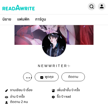
นิยาย
แฟนฟิค
การ์ตูน
N E W W R I T E R ✨
พูดคุย
ติดตาม
งานเขียน
เรื่อง
เพิ่มเข้าชั้น
ครั้ง
0
0
อ่าน
ครั้ง
รี้ด
read
0
0
ติดตาม
คน
2