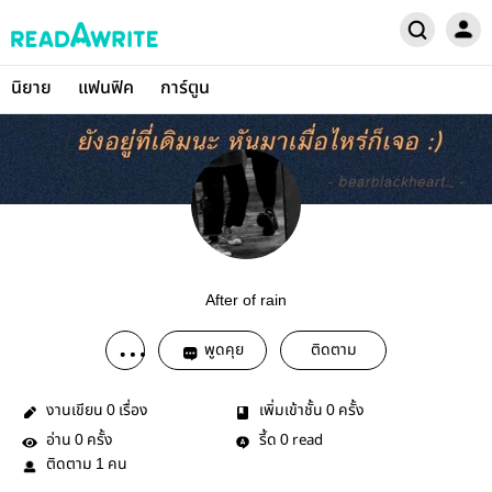
นิยาย
แฟนฟิค
การ์ตูน
After of rain
พูดคุย
ติดตาม
งานเขียน
เรื่อง
เพิ่มเข้าชั้น
ครั้ง
0
0
อ่าน
ครั้ง
รี้ด
read
0
0
ติดตาม
คน
1