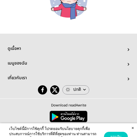
ดูเนื้อหา
เมนูของฉัน
เกี่ยวกับเรา
ปกติ
Download readAwrite
×
© 2026 readAwrite.com by MEB Corporation Public Company Limited
เว็บไซต์นี้มีการใช้คุกกี้ โปรดยอมรับนโยบายคุกกี้เพื่อ
This site is protected by reCAPTCHA and the Google
Privacy Policy
and
Terms of Service
apply.
ประสบการณ์การใช้บริการที่ดีที่สุดของท่าน ท่านสามารถ
ยอมรับ