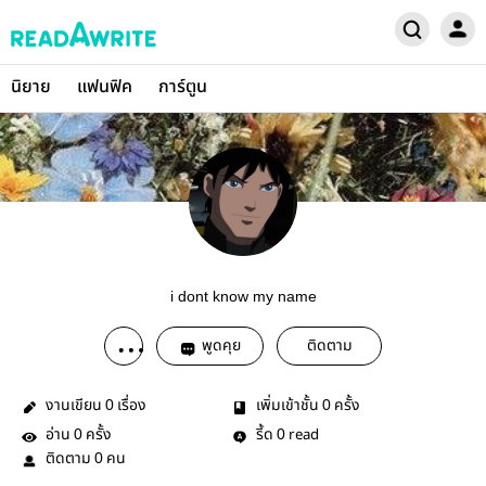
นิยาย
แฟนฟิค
การ์ตูน
i dont know my name
พูดคุย
ติดตาม
งานเขียน
เรื่อง
เพิ่มเข้าชั้น
ครั้ง
0
0
อ่าน
ครั้ง
รี้ด
read
0
0
ติดตาม
คน
0