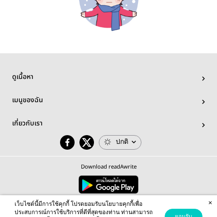
ดูเนื้อหา
เมนูของฉัน
เกี่ยวกับเรา
ปกติ
Download readAwrite
×
© 2026 readAwrite.com by MEB Corporation Public Company Limited
เว็บไซต์นี้มีการใช้คุกกี้ โปรดยอมรับนโยบายคุกกี้เพื่อ
This site is protected by reCAPTCHA and the Google
Privacy Policy
and
Terms of Service
apply.
ประสบการณ์การใช้บริการที่ดีที่สุดของท่าน ท่านสามารถ
ยอมรับ