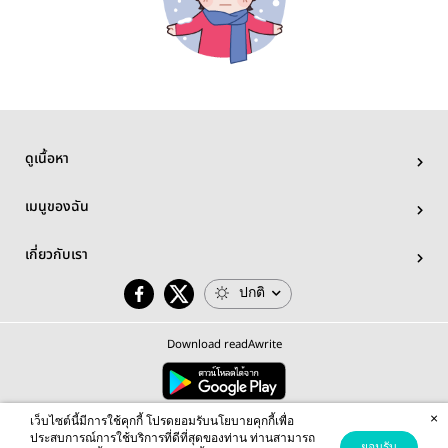
ดูเนื้อหา
เมนูของฉัน
เกี่ยวกับเรา
ปกติ
Download readAwrite
×
© 2026 readAwrite.com by MEB Corporation Public Company Limited
เว็บไซต์นี้มีการใช้คุกกี้ โปรดยอมรับนโยบายคุกกี้เพื่อ
This site is protected by reCAPTCHA and the Google
Privacy Policy
and
Terms of Service
apply.
ประสบการณ์การใช้บริการที่ดีที่สุดของท่าน ท่านสามารถ
ยอมรับ