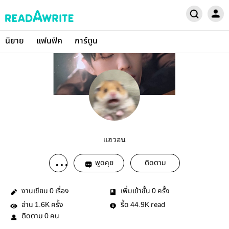
นิยาย
แฟนฟิค
การ์ตูน
แฮวอน
พูดคุย
ติดตาม
งานเขียน
เรื่อง
เพิ่มเข้าชั้น
ครั้ง
0
0
อ่าน
ครั้ง
รี้ด
read
1.6K
44.9K
ติดตาม
คน
0