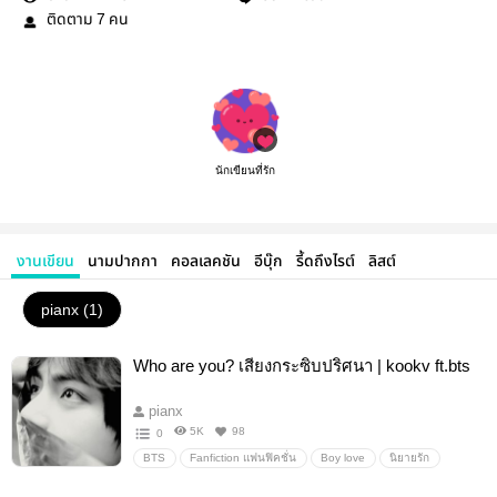
ติดตาม
คน
7
นักเขียนที่รัก
งานเขียน
นามปากกา
คอลเลคชัน
อีบุ๊ก
รี้ดถึงไรต์
ลิสต์
pianx (1)
Who are you? เสียงกระซิบปริศนา | kookv ft.bts
pianx
5K
98
0
BTS
Fanfiction แฟนฟิคชั่น
Boy love
นิยายรัก
19+
อื่นๆ
วายสเตชั่น