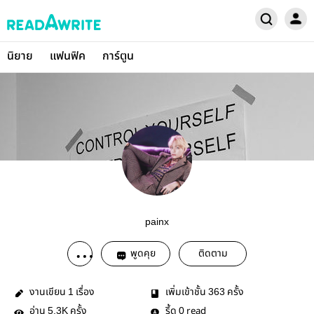
นิยาย
แฟนฟิค
การ์ตูน
painx
พูดคุย
ติดตาม
งานเขียน
เรื่อง
เพิ่มเข้าชั้น
ครั้ง
1
363
อ่าน
ครั้ง
รี้ด
read
5.3K
0