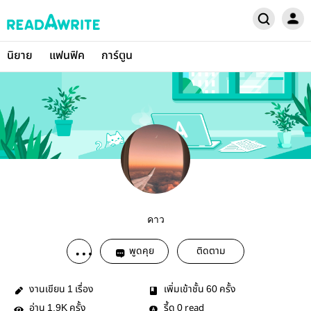
นิยาย
แฟนฟิค
การ์ตูน
คาว
พูดคุย
ติดตาม
งานเขียน
เรื่อง
เพิ่มเข้าชั้น
ครั้ง
1
60
อ่าน
ครั้ง
รี้ด
read
1.9K
0