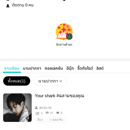
ติดตาม
คน
0
นักอ่านตัวยง
งานเขียน
นามปากกา
คอลเลคชัน
อีบุ๊ก
รี้ดถึงไรต์
ลิสต์
ทั้งหมด(
1
)
นามปากกา
Your shark #ฉลามของคุณ
ᴊᴇᴄᴇʟʏɴ
1K
8
0
อื่นๆ
วายสเตชั่น