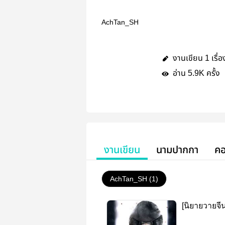
AchTan_SH
งานเขียน
เรื่อ
1
อ่าน
ครั้ง
5.9K
งานเขียน
นามปากกา
คอ
AchTan_SH (1)
[นิยายวายจ