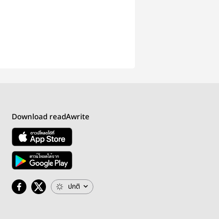
Download readAwrite
ปกติ