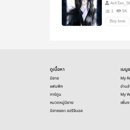
AchTan_S
1
5K
Boy love
ดูเนื้อหา
เมนู
นิยาย
My R
แฟนฟิค
อ่านล่
การ์ตูน
My W
หมวดหมู่นิยาย
เพิ่ม
นิยายแชท ออริจินอล