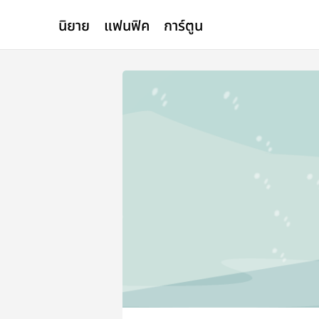
นิยาย
แฟนฟิค
การ์ตูน