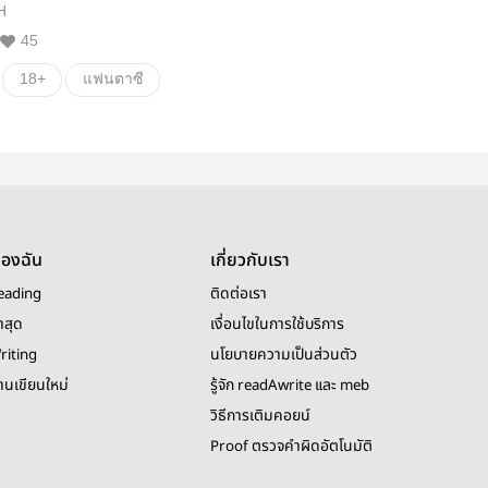
H
45
18+
แฟนตาซี
นิยายวายจีนโบราณ
เทพอสูร
ของฉัน
เกี่ยวกับเรา
eading
ติดต่อเรา
าสุด
เงื่อนไขในการใช้บริการ
riting
นโยบายความเป็นส่วนตัว
งานเขียนใหม่
รู้จัก readAwrite และ meb
วิธีการเติมคอยน์
Proof ตรวจคำผิดอัตโนมัติ