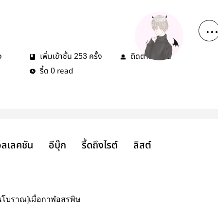
ง
เพิ่มเข้าชั้น
ครั้ง
ติดตาม
คน
253
2
รี้ด
read
0
ลเลคชัน
อีบุ๊ก
รี้ดถึงไรต์
ลิสต์
ีนโบราณ]เมื่อกาฬอสรพิษ