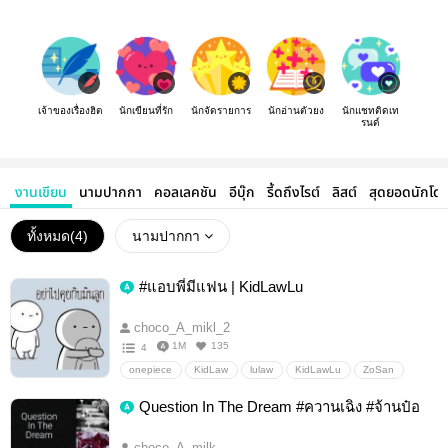
เจ้าของเรื่องฮิต
นักเขียนที่รัก
นักจัดรายการ
นักอ่านตัวยง
นักแชทติดเท
รนด์
งานเขียน
นามปากกา
คอลเลคชัน
อีบุ๊ก
รี้ดถึงไรต์
ลิสต์
สุดยอดนักโด
ทั้งหมด(
4
)
นามปากกา
#แอบพี่มีแฟน | KidLawLu
choco_A_mikl_2
1M
135
4
onepiece
KidLaw
lulaw
KidLawLu
ZoSan
DragonSabo
crocdofla
shanks x mihawk
Question In The Dream #ควานเฉิง #จ้านป๋อ
MarcoAce
NoIncest
อื่นๆ
วายสเตชั่น
choco_A_milk