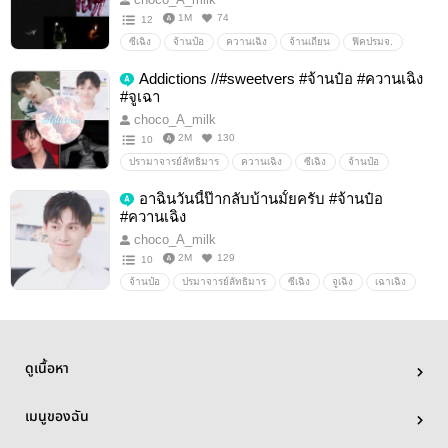
1M
74
12
ซีเฉิง
จ้านป๋อ
ควานเฉิง
จ้านเถียน
ฟิคปรมจ.
ปรามาจารย์ลัทธิมาร
ผี
Horror
คืนโหยหวน
Addictions //#sweetvers #จ้านป๋อ #ควานเฉิง
ลึกลับ (mystery)
#จูเฉา
choco_A_milk
2M
130
10
ปรามาจารย์ลัทธิมาร
ควานเฉิง
ซีเฉิง
จ้านป๋อ
จ้านเถียน
เซียวจ้าน
หวังอี้ป๋อ
วังจั๋วเฉิง
อาฉินวันนี้ป๊ากลับบ้านมั้ยครับ #จ้านป๋อ
หลิวไห่ควาน
เรือผี
sweetvers
จิ่นเฉิน
โจวเผิง
#ควานเฉิง
อื่นๆ
วายสเตชั่น
choco_A_milk
2M
129
10
จ้านป๋อ
ปรมาจารย์ลัทธิมาร
ซีเฉิง
จูเฉิง
เฉาเฉิง
Xicheng
wan yibo
เจียงเฉิง
ควานเฉิง
เซียวจ้าน
ปินเฉิง
อื่นๆ
วายสเตชั่น
ดูเนื้อหา
เมนูของฉัน