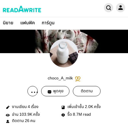
นิยาย
แฟนฟิค
การ์ตูน
choco_A_milk
พูดคุย
ติดตาม
งานเขียน
เรื่อง
เพิ่มเข้าชั้น
ครั้ง
4
2.0K
อ่าน
ครั้ง
รี้ด
read
103.9K
8.7M
ติดตาม
คน
26