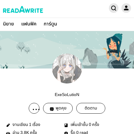
นิยาย
แฟนฟิค
การ์ตูน
ExeSoLutioN
พูดคุย
ติดตาม
งานเขียน
เรื่อง
เพิ่มเข้าชั้น
ครั้ง
1
0
อ่าน
ครั้ง
รี้ด
read
3.8K
0