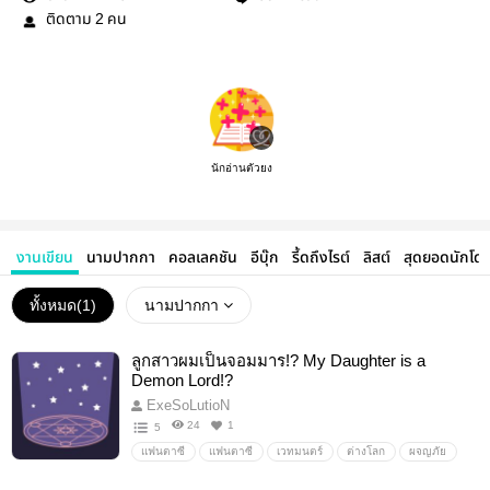
ติดตาม
คน
2
นักอ่านตัวยง
งานเขียน
นามปากกา
คอลเลคชัน
อีบุ๊ก
รี้ดถึงไรต์
ลิสต์
สุดยอดนักโด
ทั้งหมด(
1
)
นามปากกา
ลูกสาวผมเป็นจอมมาร!? My Daughter is a
Demon Lord!?
ExeSoLutioN
24
1
5
แฟนตาซี
แฟนตาซี
เวทมนตร์
ต่างโลก
ผจญภัย
ปีศาจ
นิยายแฟนตาซี
สงคราม
เวทย์มนต์