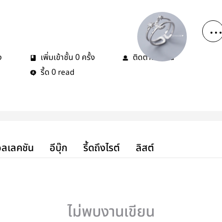
ง
เพิ่มเข้าชั้น
ครั้ง
ติดตาม
คน
0
0
รี้ด
read
0
ลเลคชัน
อีบุ๊ก
รี้ดถึงไรต์
ลิสต์
ไม่พบงานเขียน