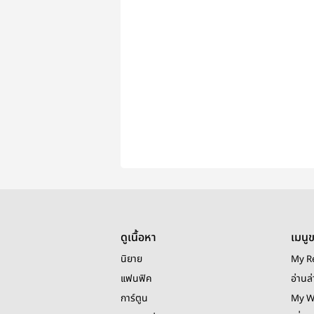
ดูเนื้อหา
เมนู
นิยาย
My R
แฟนฟิค
อ่านล่
การ์ตูน
My W