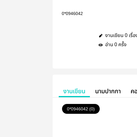
0*0946042
งานเขียน
เรื่อ
0
อ่าน
ครั้ง
0
งานเขียน
นามปากกา
คอ
0*0946042 (0)