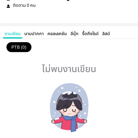
ติดตาม
คน
0
งานเขียน
นามปากกา
คอลเลคชัน
อีบุ๊ก
รี้ดถึงไรต์
ลิสต์
PTB (0)
ไม่พบงานเขียน