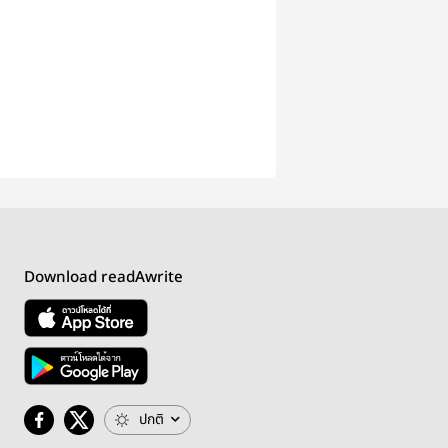
Download readAwrite
ปกติ