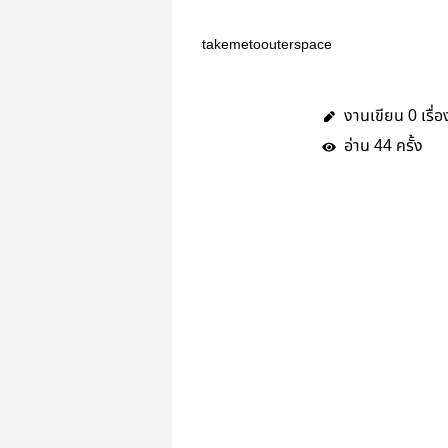
takemetoouterspace
งานเขียน
เรื่อ
0
อ่าน
ครั้ง
44