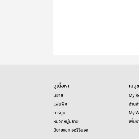
ดูเนื้อหา
เมนู
นิยาย
My R
แฟนฟิค
อ่านล่
การ์ตูน
My W
หมวดหมู่นิยาย
เพิ่ม
นิยายแชท ออริจินอล