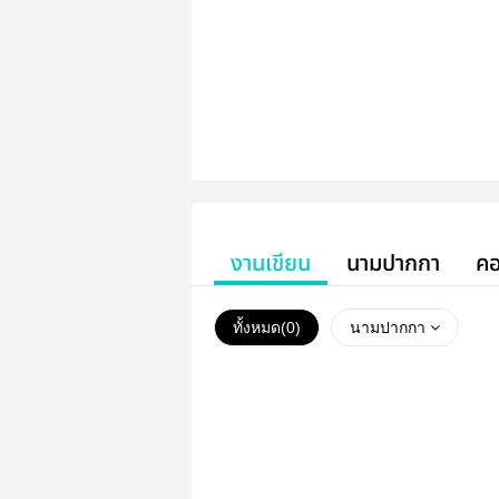
งานเขียน
นามปากกา
คอ
ทั้งหมด(
0
)
นามปากกา