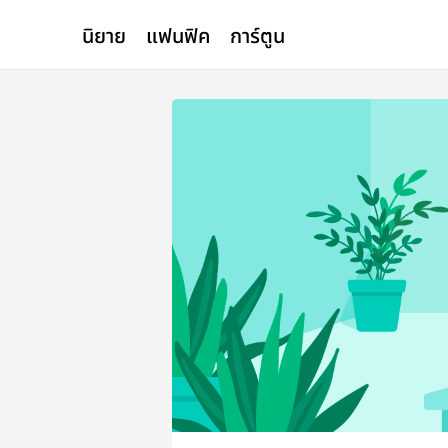
นิยาย
แฟนฟิค
การ์ตูน