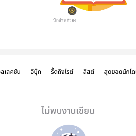
นักอ่านตัวยง
ลเลคชัน
อีบุ๊ก
รี้ดถึงไรต์
ลิสต์
สุดยอดนักโด
ไม่พบงานเขียน