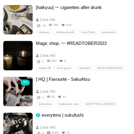
ออลกิยู
sanegiyuu
UzuiGiyuu
ทันเก็น
โอบามิตสึ
[haikyuu] 一 cigarettes after drunk
Liora Vel.
78K
418
16
Haikyuu
Haikyuufanfic
KuroTsuki
kurootsuki
SakuAtsu
sunaosa
DaiSuga
OiIwa
tenushi
Magic shop. 一 #READTOBER2022
levyaku
semishira
KageHina
BokuAka
kyouhaba
kunikinda
KenHina
อื่นๆ
วายสเตชั่น
Liora Vel.
333
3
2
แฟนตาซี
Feel good
เวทมนตร์
READTOBER2022
[ HQ ] Favourite - SakuAtsu
จบ
Liora Vel.
2K
33
1
SakuAtsu
halloween day
HAPPYHALLOWEEN
haikyu
อื่นๆ
วายสเตชั่น
everytime | sukufushi
Liora Vel.
266K
22
4