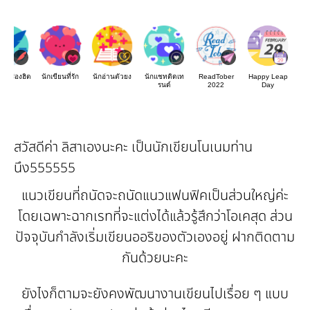
องเรื่องฮิต
นักเขียนที่รัก
นักอ่านตัวยง
นักแชทติดเท
ReadTober
Happy Leap
รนด์
2022
Day
สวัสดีค่า ลิสาเองนะคะ เป็นนักเขียนโนเนมท่าน
นึง555555
แนวเขียนที่ถนัดจะถนัดแนวแฟนฟิคเป็นส่วนใหญ่ค่ะ
โดยเฉพาะฉากเรทที่จะแต่งได้แล้วรู้สึกว่าโอเคสุด ส่วน
ปัจจุบันกำลังเริ่มเขียนออริของตัวเองอยู่ ฝากติดตาม
กันด้วยนะคะ
ยังไงก็ตามจะยังคงพัฒนางานเขียนไปเรื่อย ๆ แบบ