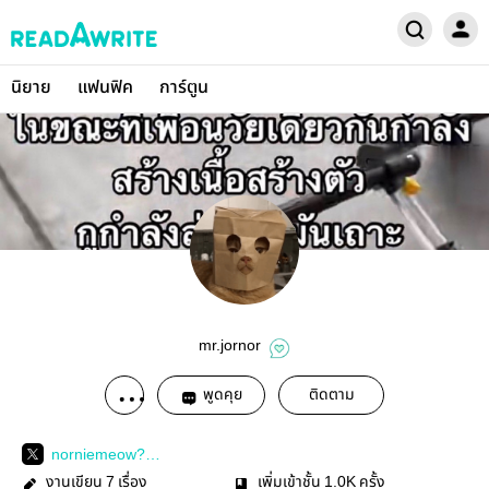
นิยาย
แฟนฟิค
การ์ตูน
mr.jornor
พูดคุย
ติดตาม
norniemeow?
s=21&amp;t=i54KP5D
งานเขียน
เรื่อง
เพิ่มเข้าชั้น
ครั้ง
7
1.0K