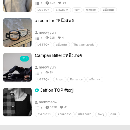
40K
16
2
LGBTQ+
Slowburn
fluff
romcom
หนึ่งแพค
Thetraumacode
TheTraumaCodeHeroesonCall
a room for #หนึ่งแพค
meowjyun
618
4
1
LGBTQ+
หนึ่งแพค
Thetraumacode
Campari Bitter #หนึ่งแพค
จบ
meowjyun
2K
1
LGBTQ+
Angst
Romance
หนึ่งแพค
TheTraumaCodeHeroesonCall
Thetraumacode
Jeff on TOP #torjj
mommeow
543K
41
5
วายสเตชั่น
ผัวออกสาว
เมียออกผัว
TorJj
ต่อเจ
ต่อเจเจ