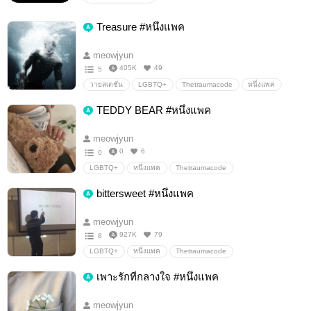
Treasure #หนึ่งแพค
meowjyun
405K
49
5
วายสเตชั่น
LGBTQ+
Thetraumacode
หนึ่งแพค
TEDDY BEAR #หนึ่งแพค
meowjyun
0
6
0
LGBTQ+
หนึ่งแพค
Thetraumacode
bittersweet #หนึ่งแพค
meowjyun
927K
79
8
LGBTQ+
หนึ่งแพค
Thetraumacode
TheTraumaCodeHeroesonCall
เพาะรักที่กลางใจ #หนึ่งแพค
meowjyun