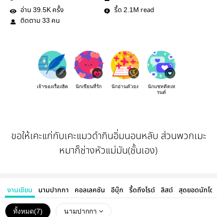
YwnDxmzE_ICdzcw
อ่าน
ครั้ง
รี้ด
read
39.5K
2.1M
ติดตาม
คน
33
เจ้าของเรื่องฮิต
นักเขียนที่รัก
นักอ่านตัวยง
นักแชทติดเท
รนด์
ขอให้เคะแก่กับเคะแมวดำกินอิ่มนอนหลับ ส่วนพวกเมะ
หมาก็ช่างหัวแม่มัน(ชั้นเอง)
งานเขียน
นามปากกา
คอลเลคชัน
อีบุ๊ก
รี้ดถึงไรต์
ลิสต์
สุดยอดนักโด
ทั้งหมด(
7
)
นามปากกา