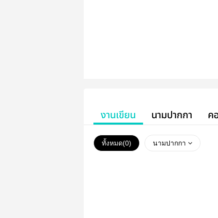
งานเขียน
นามปากกา
คอ
ทั้งหมด(
0
)
นามปากกา