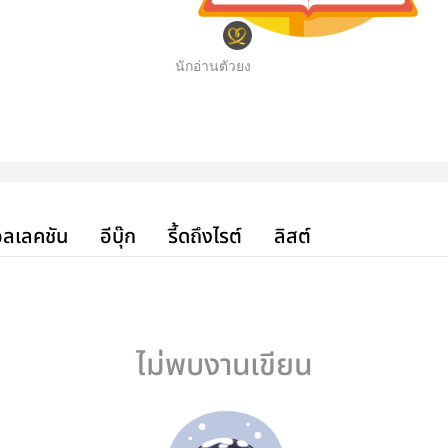
นักอ่านตัวยง
ลเลคชัน
อีบุ๊ก
รี้ดถึงไรต์
ลิสต์
ไม่พบงานเขียน