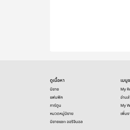
ดูเนื้อหา
เมนู
นิยาย
My R
แฟนฟิค
อ่านล่
การ์ตูน
My W
หมวดหมู่นิยาย
เพิ่ม
นิยายแชท ออริจินอล