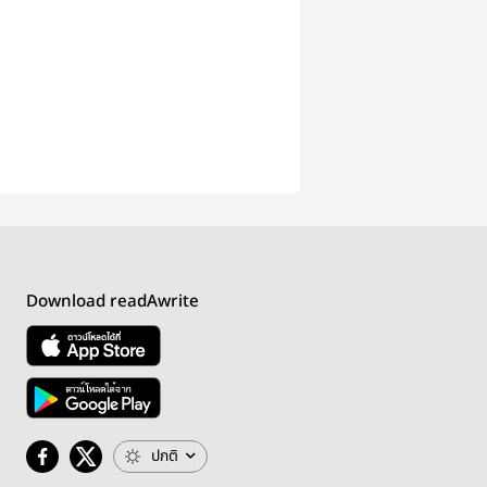
Download readAwrite
ปกติ