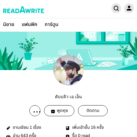
นิยาย
แฟนฟิค
การ์ตูน
ดับบลิว เอ เอ็น
พูดคุย
ติดตาม
งานเขียน
เรื่อง
เพิ่มเข้าชั้น
ครั้ง
1
16
อ่าน
ครั้ง
รี้ด
read
643
0