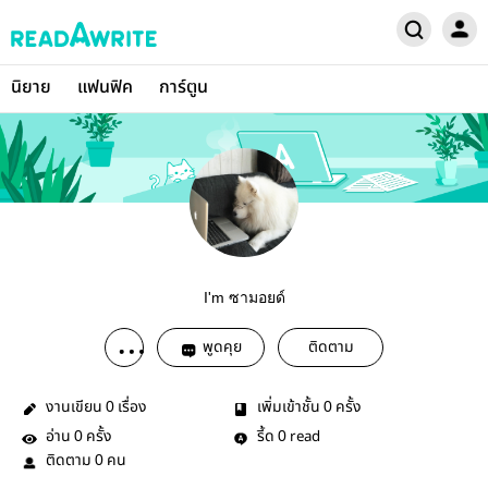
นิยาย
แฟนฟิค
การ์ตูน
I'm ซามอยด์
พูดคุย
ติดตาม
งานเขียน
เรื่อง
เพิ่มเข้าชั้น
ครั้ง
0
0
อ่าน
ครั้ง
รี้ด
read
0
0
ติดตาม
คน
0