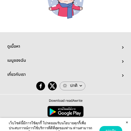
ดูเนื้อหา
เมนูของฉัน
เกี่ยวกับเรา
ปกติ
Download readAwrite
×
© 2026 readAwrite.com by MEB Corporation Public Company Limited
เว็บไซต์นี้มีการใช้คุกกี้ โปรดยอมรับนโยบายคุกกี้เพื่อ
This site is protected by reCAPTCHA and the Google
Privacy Policy
and
Terms of Service
apply.
ประสบการณ์การใช้บริการที่ดีที่สุดของท่าน ท่านสามารถ
ยอมรับ