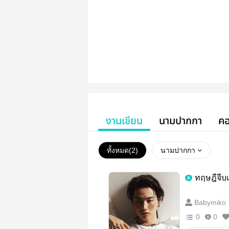
งานเขียน
นามปากกา
คอ
ทั้งหมด(
2
)
นามปากกา
ทฤษฎีจีบ
Babymiko
0
0