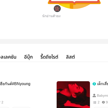
นักอ่านตัวยง
ลเลคชัน
อีบุ๊ก
รี้ดถึงไรต์
ลิสต์
เฮียกันต์#BNyoung
เด็กเส
Babymi
2
2
9