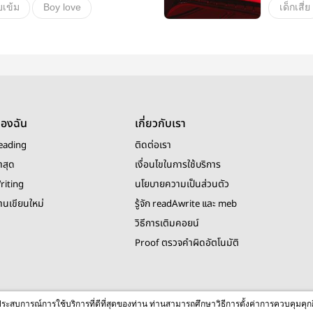
ยเข้ม
Boy love
เด็กเสี่ย
Markbam
jackjae
jackjae
ชุมชนคนขี้ชิป
อื่นๆ
ของฉัน
เกี่ยวกับเรา
eading
ติดต่อเรา
าสุด
เงื่อนไขในการใช้บริการ
riting
นโยบายความเป็นส่วนตัว
งานเขียนใหม่
รู้จัก readAwrite และ meb
วิธีการเติมคอยน์
Proof ตรวจคำผิดอัตโนมัติ
© 2026 readAwrite.com by MEB Corporation Public Company Limited
ื่อประสบการณ์การใช้บริการที่ดีที่สุดของท่าน ท่านสามารถศึกษาวิธีการตั้งค่าการควบคุมคุก
This site is protected by reCAPTCHA and the Google
Privacy Policy
and
Terms of Service
apply.