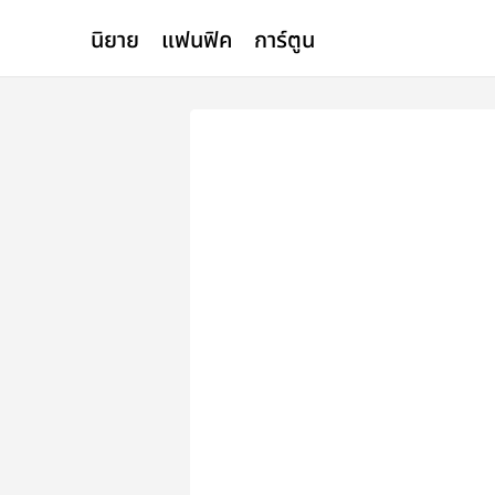
นิยาย
แฟนฟิค
การ์ตูน