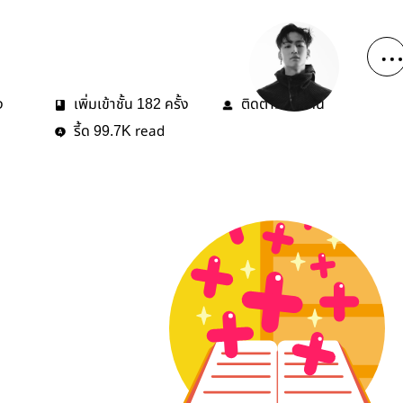
ง
เพิ่มเข้าชั้น
ครั้ง
ติดตาม
คน
182
11
รี้ด
read
99.7K