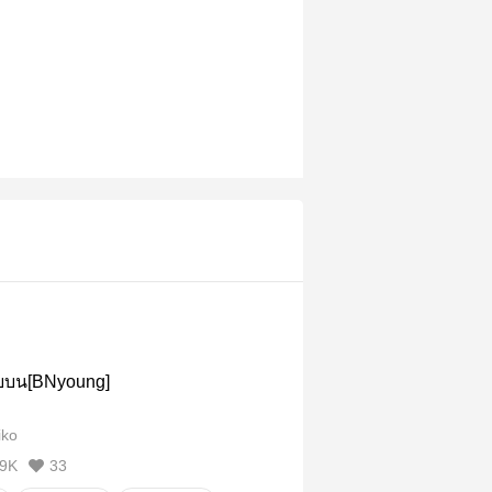
ี่ยบน[BNyoung]
ko
9K
33