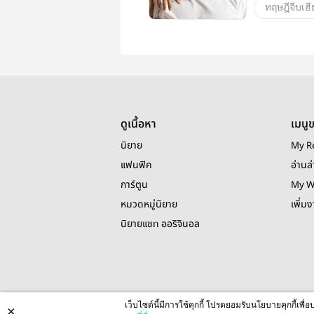
ทฤษฎีจีบเฮี
BNyoung
Yugyeom
วายสเตชั่น
ดูเนื้อหา
เมนู
นิยาย
My R
แฟนฟิค
อ่านล่
การ์ตูน
My W
หมวดหมู่นิยาย
เพิ่ม
นิยายแชท ออริจินอล
เว็บไซต์นี้มีการใช้คุกกี้ โปรดยอมรับนโยบายคุกกี้เพ
×