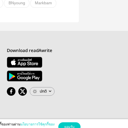
BNyoung
Markbam
อื่นๆ
วายสเตชั่น
Download readAwrite
ปกติ
กี้ของท่านผ่าน
นโยบายการใช้คุกกี้ของ
ยอมรับ