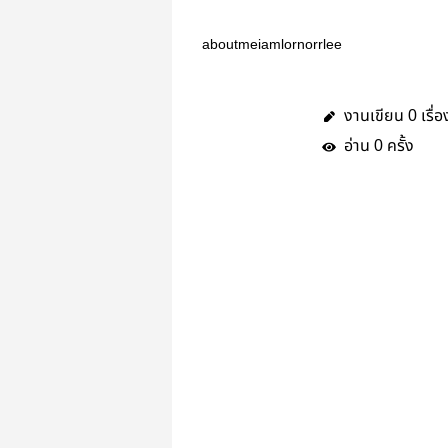
aboutmeiamlornorrlee
งานเขียน
เรื่อ
0
อ่าน
ครั้ง
0