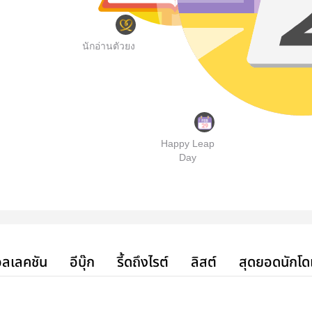
นักอ่านตัวยง
Happy Leap
Day
ลเลคชัน
อีบุ๊ก
รี้ดถึงไรต์
ลิสต์
สุดยอดนักโด