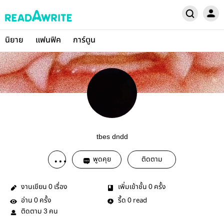
นิยาย
แฟนฟิค
การ์ตูน
tbes dndd
พูดคุย
ติดตาม
งานเขียน
เรื่อง
เพิ่มเข้าชั้น
ครั้ง
0
0
อ่าน
ครั้ง
รี้ด
read
0
0
ติดตาม
คน
3