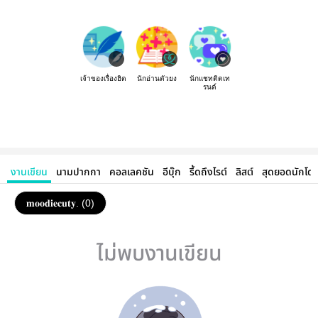
เจ้าของเรื่องฮิต
นักอ่านตัวยง
นักแชทติดเท
รนด์
งานเขียน
นามปากกา
คอลเลคชัน
อีบุ๊ก
รี้ดถึงไรต์
ลิสต์
สุดยอดนักโด
𝐦𝐨𝐨𝐝𝐢𝐞𝐜𝐮𝐭𝐲. (0)
ไม่พบงานเขียน