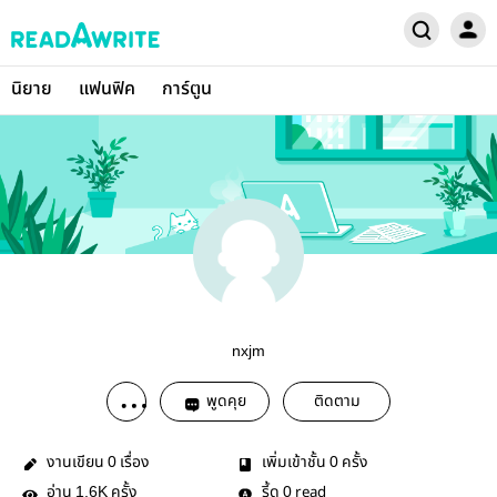
นิยาย
แฟนฟิค
การ์ตูน
nxjm
พูดคุย
ติดตาม
งานเขียน
เรื่อง
เพิ่มเข้าชั้น
ครั้ง
0
0
อ่าน
ครั้ง
รี้ด
read
1.6K
0