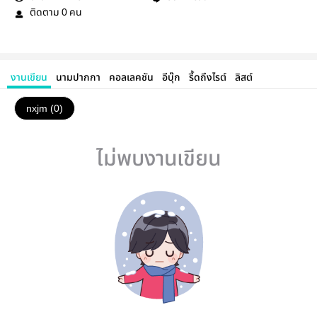
ติดตาม
คน
0
งานเขียน
นามปากกา
คอลเลคชัน
อีบุ๊ก
รี้ดถึงไรต์
ลิสต์
nxjm (0)
ไม่พบงานเขียน