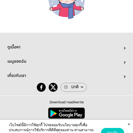
ดูเนื้อหา
เมนูของฉัน
เกี่ยวกับเรา
ปกติ
Download readAwrite
×
© 2026 readAwrite.com by MEB Corporation Public Company Limited
เว็บไซต์นี้มีการใช้คุกกี้ โปรดยอมรับนโยบายคุกกี้เพื่อ
This site is protected by reCAPTCHA and the Google
Privacy Policy
and
Terms of Service
apply.
ประสบการณ์การใช้บริการที่ดีที่สุดของท่าน ท่านสามารถ
ยอมรับ