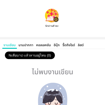
นักอ่านตัวยง
งานเขียน
นามปากกา
คอลเลคชัน
อีบุ๊ก
รี้ดถึงไรต์
ลิสต์
Ncคือบาป เเล้วลาบอยู่ไหน (0)
ไม่พบงานเขียน