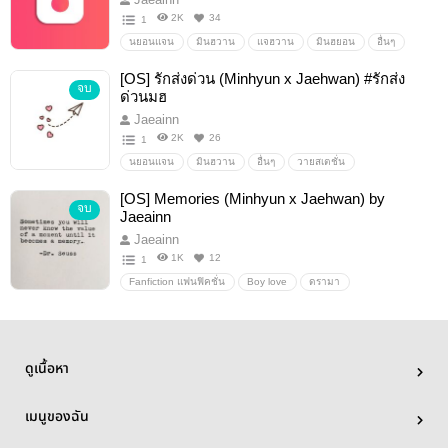
2K
34
1
นยอนแจน
มินฮวาน
แจฮวาน
มินฮยอน
อื่นๆ
วายสเตชั่น
[OS] รักส่งด่วน (Minhyun x Jaehwan) #รักส่ง
จบ
ด่วนมฮ
Jaeainn
2K
26
1
นยอนแจน
มินฮวาน
อื่นๆ
วายสเตชั่น
[OS] Memories (Minhyun x Jaehwan) by
จบ
Jaeainn
Jaeainn
1K
12
1
Fanfiction แฟนฟิคชั่น
Boy love
ดรามา
ดูเนื้อหา
เมนูของฉัน