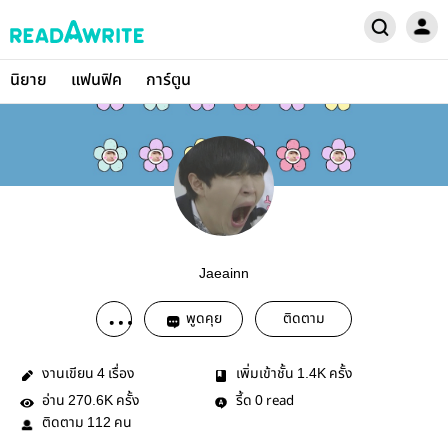
นิยาย
แฟนฟิค
การ์ตูน
Jaeainn
พูดคุย
ติดตาม
งานเขียน
เรื่อง
เพิ่มเข้าชั้น
ครั้ง
4
1.4K
อ่าน
ครั้ง
รี้ด
read
270.6K
0
ติดตาม
คน
112