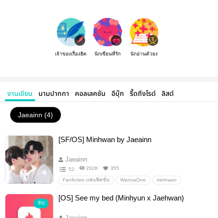
เจ้าของเรื่องฮิต
นักเขียนที่รัก
นักอ่านตัวยง
งานเขียน
นามปากกา
คอลเลคชัน
อีบุ๊ก
รี้ดถึงไรต์
ลิสต์
Jaeainn (4)
[SF/OS] Minhwan by Jaeainn
Jaeainn
262K
355
52
Fanfiction แฟนฟิคชั่น
WannaOne
minhwan
นยอนแจน
อื่นๆ
วายสเตชั่น
[OS] See my bed (Minhyun x Jaehwan)
จบ
Jaeainn