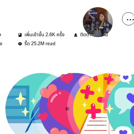
ง
เพิ่มเข้าชั้น
ครั้ง
ติดตาม
คน
2.6K
97
้ง
รี้ด
read
25.2M