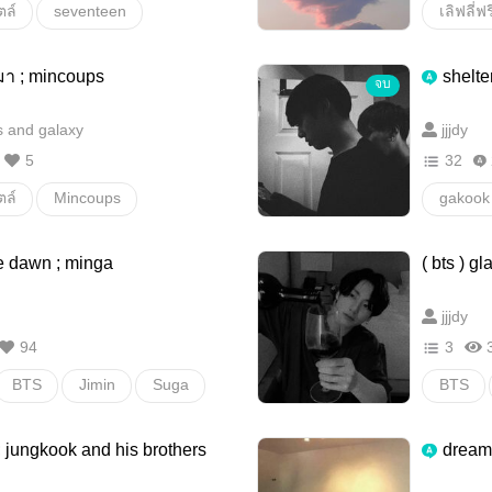
ตล์
seventeen
เลิฟลี่ฟ
The8
verhao
sevent
า ; mincoups
shelte
จบ
haocou
 and galaxy
jjjdy
Vernon
5
32
ตล์
Mincoups
gakook
scoups
Jungko
e dawn ; minga
( bts ) gl
อื่นๆ
jjjdy
94
3
BTS
Jimin
Suga
BTS
Minga
อื่นๆ
Taekoo
e ; jungkook and his brothers
dream 
อื่นๆ