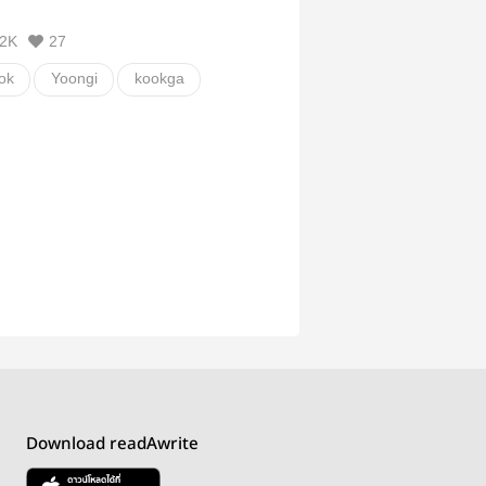
2K
27
ok
Yoongi
kookga
วายสเตชั่น
Download readAwrite