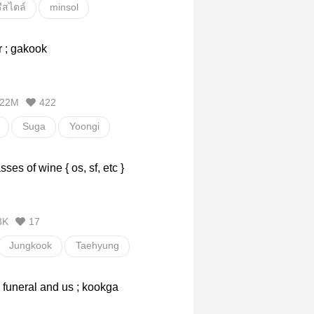
รีสไตล์
minsol
een
minghao
scoups
r ; gakook
ps
mingyu
gyusol
hansol
22M
422
Suga
Yoongi
ok
yoonkook
minv
asses of wine { os, sf, etc }
วายสเตชั่น
3K
17
Jungkook
Taehyung
k
vkook
JinKook
funeral and us ; kookga
วายสเตชั่น