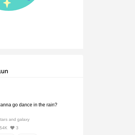
เนท
wanna go dance in the rain?
ars and galaxy
54K
3