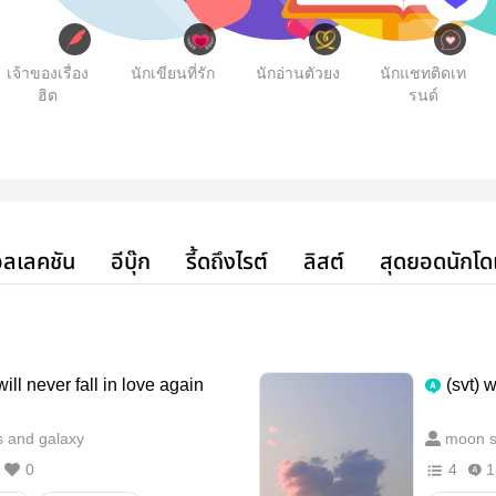
เจ้าของเรื่อง
นักเขียนที่รัก
นักอ่านตัวยง
นักแชทติดเท
ฮิต
รนด์
ลเลคชัน
อีบุ๊ก
รี้ดถึงไรต์
ลิสต์
สุดยอดนักโด
will never fall in love again
(svt) 
 and galaxy
moon st
0
4
1