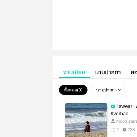
งานเขียน
นามปากกา
คอ
ทั้งหมด(
9
)
นามปากกา
i swear i 
#verhao
moon stars
2
22K