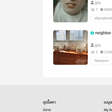
jjjdy
7
888
alljungkoo
namkook
neighbor
Taekook
jjjdy
วายสเตชั่น
2
115
Namjoon
Sugamonst
วายสเตชั่น
ดูเนื้อหา
เมนู
นิยาย
My R