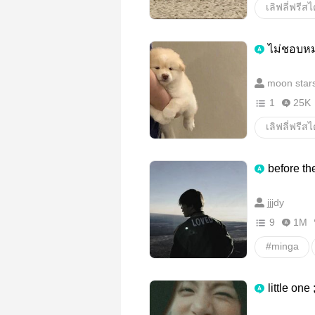
เลิฟลี่ฟรีสไ
Vernon
ไม่ชอบหม
moon stars
1
25K
เลิฟลี่ฟรีสไ
mingyu
before th
jjjdy
9
1M
#minga
Yoongi
little on
วายสเตชั่น