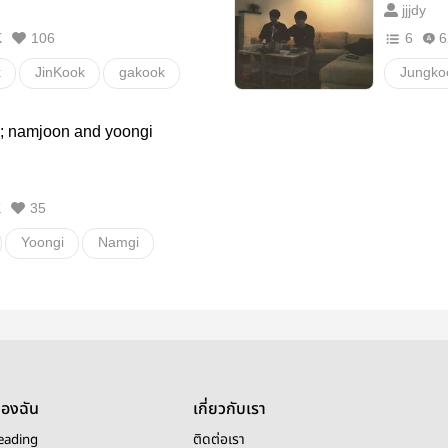
jjjdy
K
106
6
6
k
JinKook
gakook
Jungko
hopekook
jikook
อื่นๆ
 ; namjoon and yoongi
allkook
อื่นๆ
K
35
Yoongi
Namgi
er
BTS
อื่นๆ
ของฉัน
เกี่ยวกับเรา
eading
ติดต่อเรา