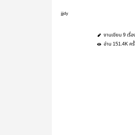
jjjdy
งานเขียน
เรื่อ
9
อ่าน
ครั
151.4K