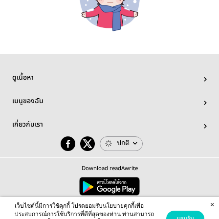
ดูเนื้อหา
เมนูของฉัน
เกี่ยวกับเรา
ปกติ
Download readAwrite
×
© 2026 readAwrite.com by MEB Corporation Public Company Limited
เว็บไซต์นี้มีการใช้คุกกี้ โปรดยอมรับนโยบายคุกกี้เพื่อ
This site is protected by reCAPTCHA and the Google
Privacy Policy
and
Terms of Service
apply.
ประสบการณ์การใช้บริการที่ดีที่สุดของท่าน ท่านสามารถ
ยอมรับ