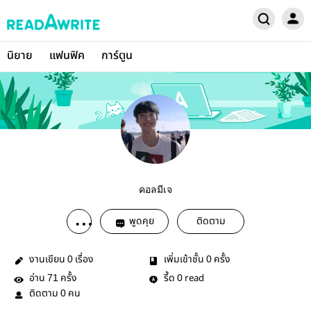
นิยาย
แฟนฟิค
การ์ตูน
คอลมีเจ
พูดคุย
ติดตาม
งานเขียน
เรื่อง
เพิ่มเข้าชั้น
ครั้ง
0
0
อ่าน
ครั้ง
รี้ด
read
71
0
ติดตาม
คน
0