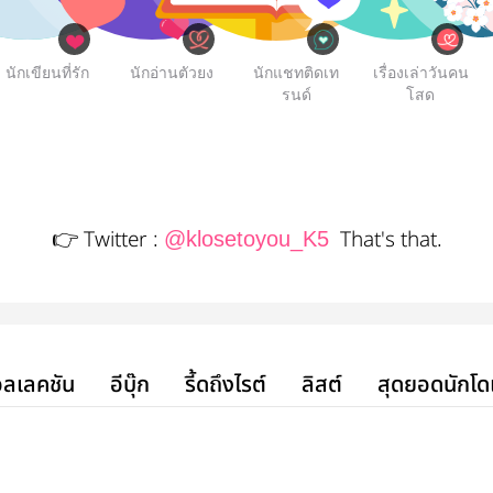
นักเขียนที่รัก
นักอ่านตัวยง
นักแชทติดเท
เรื่องเล่าวันคน
รนด์
โสด
👉 Twitter :
That's that.
@klosetoyou_K5
ลเลคชัน
อีบุ๊ก
รี้ดถึงไรต์
ลิสต์
สุดยอดนักโด