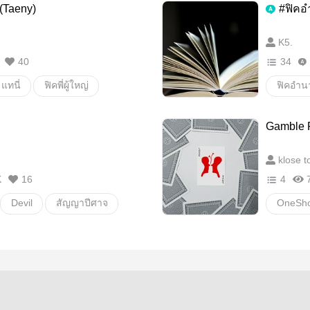
่ (Taeny)
#ฟิคอ
K5.
40
34
แทนี่
ฟิคพี่ผู้ใหญ่
ฟิคอำน
Fanfiction แฟนฟิคชั่น
Gamble Pr
ิปสติกสีลิลลี่
อื่นๆ
klose t
K
16
4
Devil
สัญญาปีศาจ
OneSho
Girl lov
READT