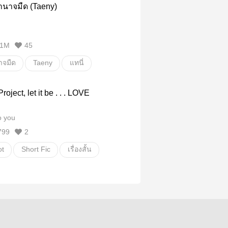
ำนาจมืด (Taeny)
1M
45
าจมืด
Taeny
แทนี่
Fanfiction แฟนฟิคชั่น
girl love
oject, let it be . . . LOVE
ลิปสติกสีลิลลี่
o you
799
2
t
Short Fic
เรื่องสั้น
e
เรื่องเล่าวันคนโสด
OBER2021