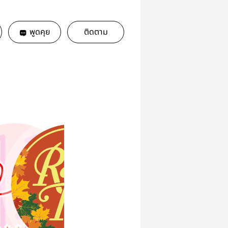
พูดคุย
ติดตาม