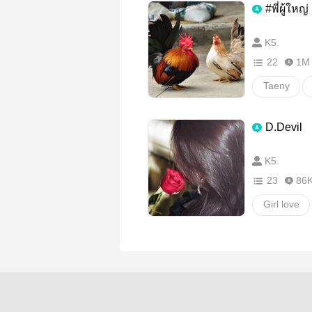
#พี่ผู้ใหญ
K5.
22
1M
Taeny
girl love
D.Devil
อื่นๆ
ล
K5.
23
86
Girl love
ปีศาจ