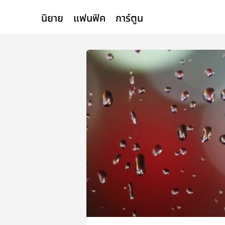
นิยาย
แฟนฟิค
การ์ตูน