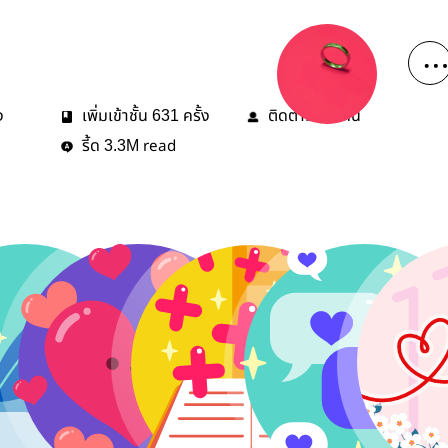
ง
เพิ่มเข้าชั้น
ครั้ง
ติดตาม
คน
631
29
รี้ด
read
3.3M