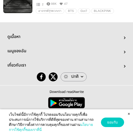
98K
47
2
อาถรรพ์รุ่รพวกเรา
BTS
Got7
BLACKPINK
โรงเรียนหลอน
ดาร์คเน็ต
Darkness
คืนโหยหวน
ลึกลับ (mystery)
ดูเนื้อหา
เมนูของฉัน
เกี่ยวกับเรา
ปกติ
Download readAwrite
×
© 2026 readAwrite.com by MEB Corporation Public Company Limited
เว็บไซต์นี้มีการใช้คุกกี้ โปรดยอมรับนโยบายคุกกี้เพื่อ
This site is protected by reCAPTCHA and the Google
Privacy Policy
and
Terms of Service
apply.
ประสบการณ์การใช้บริการที่ดีที่สุดของท่าน ท่านสามารถ
ยอมรับ
ศึกษาวิธีการตั้งค่าการควบคุมคุกกี้ของท่านผ่าน
นโยบาย
การใช้คุกกี้ของเราที่นี่