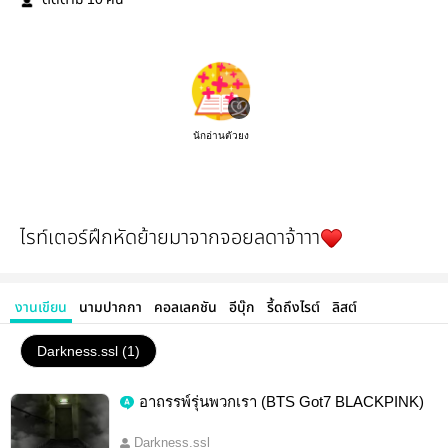
ติดตาม
คน
นักอ่านตัวยง
ไรท์เตอร์ฝึกหัดย้ายมาจากจอยลดาจ้าาา
งานเขียน
นามปากกา
คอลเลคชัน
อีบุ๊ก
รี้ดถึงไรต์
ลิสต์
Darkness.ssl (1)
อาถรรพ์รุ่นพวกเรา (BTS Got7 BLACKPINK)
Darkness.ssl