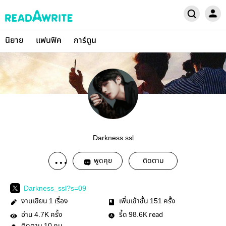
นิยาย
แฟนฟิค
การ์ตูน
Darkness.ssl
พูดคุย
ติดตาม
Darkness_ssl?s=09
งานเขียน
เรื่อง
เพิ่มเข้าชั้น
ครั้ง
1
151
อ่าน
ครั้ง
รี้ด
read
4.7K
98.6K
10