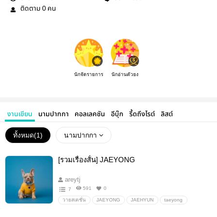
ติดตาม
คน
0
นักจัดรายการ
นักอ่านตัวยง
งานเขียน
นามปากกา
คอลเลคชัน
อีบุ๊ก
รี้ดถึงไรต์
ลิสต์
ทั้งหมด(
1
)
นามปากกา
[รวมเรื่องสั้น] JAEYONG
areytj
591
0
7
วายสเตชั่น
JAEYONG
JAEHYUN
taeyong
NCT
วายสเตชั่น