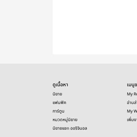
ดูเนื้อหา
เมนู
นิยาย
My R
แฟนฟิค
อ่านล่
การ์ตูน
My W
หมวดหมู่นิยาย
เพิ่ม
นิยายแชท ออริจินอล