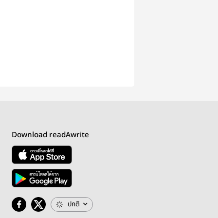
Download readAwrite
ปกติ