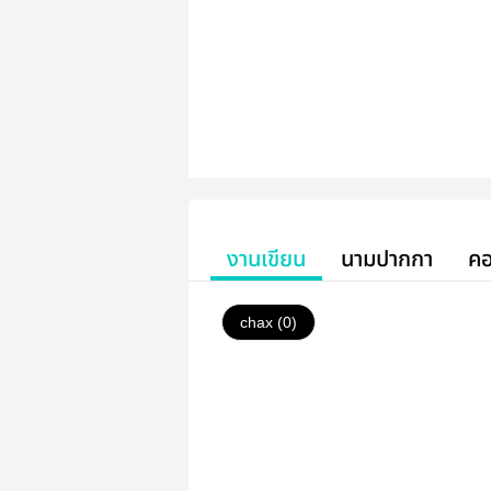
งานเขียน
นามปากกา
คอ
chax (0)