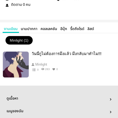
ติดตาม
คน
0
งานเขียน
นามปากกา
คอลเลคชัน
อีบุ๊ก
รี้ดถึงไรต์
ลิสต์
Minlight (1)
วันนี้กูไม่ต้องการมึงแล้ว มึงกลับมาทำไม!!!
Minlight
283
0
0
ดูเนื้อหา
เมนูของฉัน