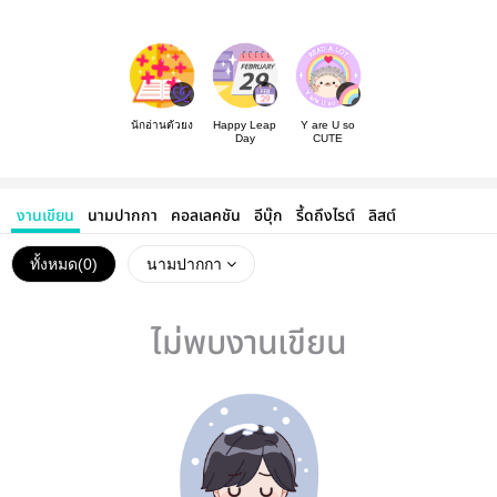
นักอ่านตัวยง
Happy Leap
Y are U so
Day
CUTE
งานเขียน
นามปากกา
คอลเลคชัน
อีบุ๊ก
รี้ดถึงไรต์
ลิสต์
ทั้งหมด(
0
)
นามปากกา
ไม่พบงานเขียน