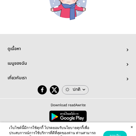
ดูเนื้อหา
เมนูของฉัน
เกี่ยวกับเรา
ปกติ
Download readAwrite
×
© 2026 readAwrite.com by MEB Corporation Public Company Limited
เว็บไซต์นี้มีการใช้คุกกี้ โปรดยอมรับนโยบายคุกกี้เพื่อ
This site is protected by reCAPTCHA and the Google
Privacy Policy
and
Terms of Service
apply.
ประสบการณ์การใช้บริการที่ดีที่สุดของท่าน ท่านสามารถ
ยอมรับ