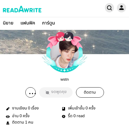
นิยาย
แฟนฟิค
การ์ตูน
wstn
งดพูดคุย
ติดตาม
งานเขียน
เรื่อง
เพิ่มเข้าชั้น
ครั้ง
0
0
อ่าน
ครั้ง
รี้ด
read
0
0
ติดตาม
คน
1