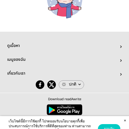
ดูเนื้อหา
เมนูของฉัน
เกี่ยวกับเรา
ปกติ
Download readAwrite
×
© 2026 readAwrite.com by MEB Corporation Public Company Limited
เว็บไซต์นี้มีการใช้คุกกี้ โปรดยอมรับนโยบายคุกกี้เพื่อ
This site is protected by reCAPTCHA and the Google
Privacy Policy
and
Terms of Service
apply.
ประสบการณ์การใช้บริการที่ดีที่สุดของท่าน ท่านสามารถ
ยอมรับ