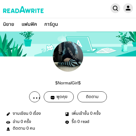
นิยาย
แฟนฟิค
การ์ตูน
$NormalGirl$
พูดคุย
ติดตาม
งานเขียน
เรื่อง
เพิ่มเข้าชั้น
ครั้ง
0
0
อ่าน
ครั้ง
รี้ด
read
0
0
ติดตาม
คน
0