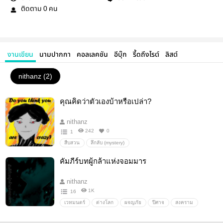
ติดตาม
คน
0
งานเขียน
นามปากกา
คอลเลคชัน
อีบุ๊ก
รี้ดถึงไรต์
ลิสต์
nithanz (2)
คุณคิดว่าตัวเองบ้าหรือเปล่า?
nithanz
242
0
1
สืบสวน
ลึกลับ (mystery)
คัมภีร์บทผู้กล้าแห่งจอมมาร
nithanz
1K
16
เวทมนตร์
ต่างโลก
ผจญภัย
ปีศาจ
สงคราม
แฟนตาซี