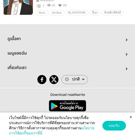
1K
28
7
lisoo
Jenlisa
BLACKPINK
อื่นๆ
ลิปสติกสีลิลลี่
ดูเนื้อหา
เมนูของฉัน
เกี่ยวกับเรา
ปกติ
Download readAwrite
×
© 2026 readAwrite.com by MEB Corporation Public Company Limited
เว็บไซต์นี้มีการใช้คุกกี้ โปรดยอมรับนโยบายคุกกี้เพื่อ
This site is protected by reCAPTCHA and the Google
Privacy Policy
and
Terms of Service
apply.
ประสบการณ์การใช้บริการที่ดีที่สุดของท่าน ท่านสามารถ
ยอมรับ
ศึกษาวิธีการตั้งค่าการควบคุมคุกกี้ของท่านผ่าน
นโยบาย
การใช้คุกกี้ของเราที่นี่