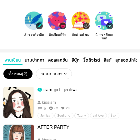
เจ้าของเรื่องฮิต
นักเขียนที่รัก
นักอ่านตัวยง
นักแชทติดเท
รนด์
งานเขียน
นามปากกา
คอลเลคชัน
อีบุ๊ก
รี้ดถึงไรต์
ลิสต์
สุดยอดนักโด
ทั้งหมด(
2
)
นามปากกา
cam girl - jenlisa
kissism
2M
283
0
Jenlisa
Seulrene
Taeny
girl love
อื่นๆ
ลิปสติกสีลิลลี่
AFTER PARTY
kissism