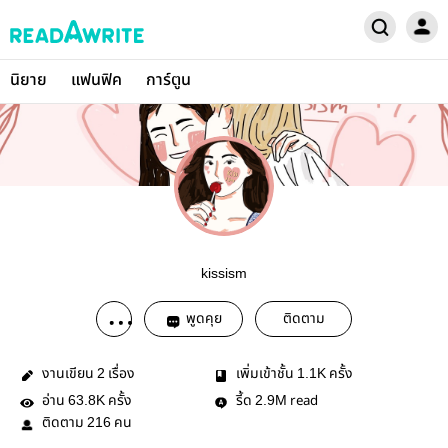
นิยาย
แฟนฟิค
การ์ตูน
kissism
พูดคุย
ติดตาม
งานเขียน
เรื่อง
เพิ่มเข้าชั้น
ครั้ง
2
1.1K
อ่าน
ครั้ง
รี้ด
read
63.8K
2.9M
ติดตาม
คน
216