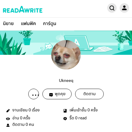
นิยาย
แฟนฟิค
การ์ตูน
Ukneeq
พูดคุย
ติดตาม
งานเขียน
เรื่อง
เพิ่มเข้าชั้น
ครั้ง
0
0
อ่าน
ครั้ง
รี้ด
read
0
0
ติดตาม
คน
0