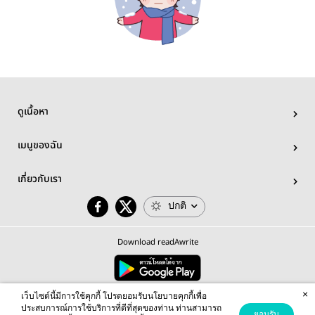
ดูเนื้อหา
เมนูของฉัน
เกี่ยวกับเรา
ปกติ
Download readAwrite
×
© 2026 readAwrite.com by MEB Corporation Public Company Limited
เว็บไซต์นี้มีการใช้คุกกี้ โปรดยอมรับนโยบายคุกกี้เพื่อ
This site is protected by reCAPTCHA and the Google
Privacy Policy
and
Terms of Service
apply.
ประสบการณ์การใช้บริการที่ดีที่สุดของท่าน ท่านสามารถ
ยอมรับ