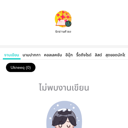
นักอ่านตัวยง
งานเขียน
นามปากกา
คอลเลคชัน
อีบุ๊ก
รี้ดถึงไรต์
ลิสต์
สุดยอดนักโด
Ukneeq (0)
ไม่พบงานเขียน