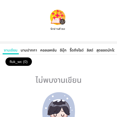
นักอ่านตัวยง
งานเขียน
นามปากกา
คอลเลคชัน
อีบุ๊ก
รี้ดถึงไรต์
ลิสต์
สุดยอดนักโด
fluk_wc (0)
ไม่พบงานเขียน