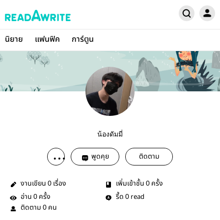
นิยาย
แฟนฟิค
การ์ตูน
น้องดัมมี่
พูดคุย
ติดตาม
งานเขียน
เรื่อง
เพิ่มเข้าชั้น
ครั้ง
0
0
อ่าน
ครั้ง
รี้ด
read
0
0
ติดตาม
คน
0