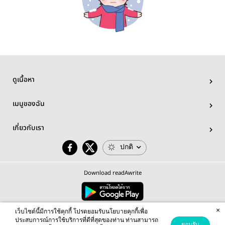
ดูเนื้อหา
เมนูของฉัน
เกี่ยวกับเรา
ปกติ
Download readAwrite
×
© 2026 readAwrite.com by MEB Corporation Public Company Limited
เว็บไซต์นี้มีการใช้คุกกี้ โปรดยอมรับนโยบายคุกกี้เพื่อ
This site is protected by reCAPTCHA and the Google
Privacy Policy
and
Terms of Service
apply.
ประสบการณ์การใช้บริการที่ดีที่สุดของท่าน ท่านสามารถ
ยอมรับ