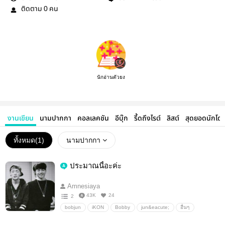
ติดตาม
คน
0
นักอ่านตัวยง
งานเขียน
นามปากกา
คอลเลคชัน
อีบุ๊ก
รี้ดถึงไรต์
ลิสต์
สุดยอดนักโด
ทั้งหมด(
1
)
นามปากกา
ประมาณนี้อะค่ะ
Amnesiaya
43K
24
2
bobjun
iKON
Bobby
jun&eacute;
อื่นๆ
วายสเตชั่น