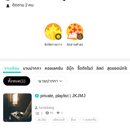
ติดตาม
คน
2
นักจัดรายการ
นักอ่านตัวยง
งานเขียน
นามปากกา
คอลเลคชัน
อีบุ๊ก
รี้ดถึงไรต์
ลิสต์
สุดยอดนักโด
ทั้งหมด(
1
)
นามปากกา
private, playlist | JKJMJ
lunadaeg
9K
3
2
JKJMJ
แจ๊คเจมส์
อื่นๆ
วายสเตชั่น