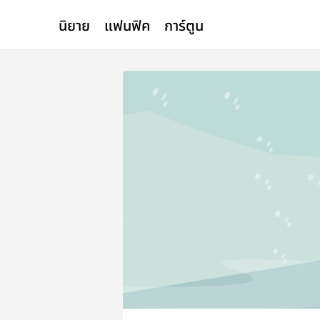
นิยาย
แฟนฟิค
การ์ตูน