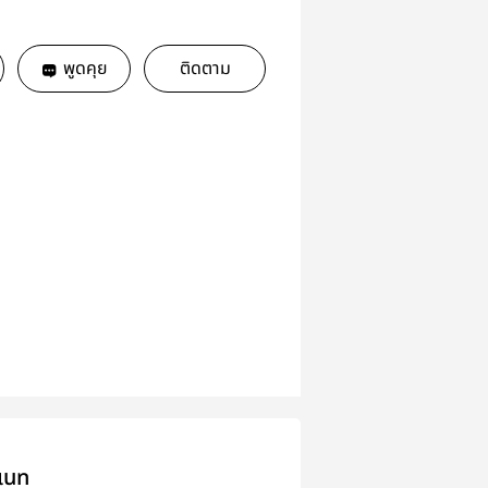
พูดคุย
ติดตาม
เนท