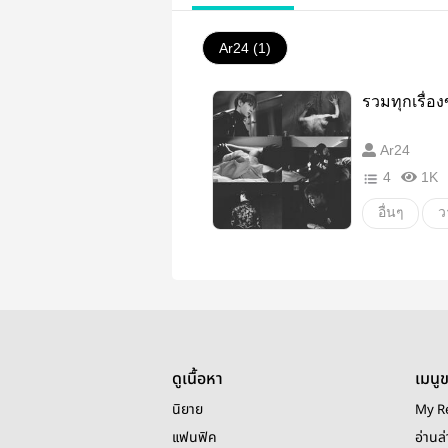
Ar24 (1)
รวมทุกเรื่อ
Ar24
4
1K
อื่นๆ
ว
ดูเนื้อหา
เมนู
นิยาย
My R
แฟนฟิค
อ่านล่