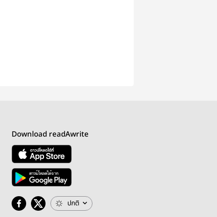
Download readAwrite
ปกติ