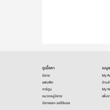
ดูเนื้อหา
เมนู
นิยาย
My R
แฟนฟิค
อ่านล่
การ์ตูน
My W
หมวดหมู่นิยาย
เพิ่ม
นิยายแชท ออริจินอล