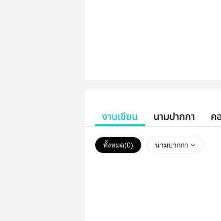
งานเขียน
นามปากกา
คอ
ทั้งหมด(
0
)
นามปากกา