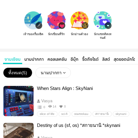
เจ้าของเรื่องฮิต
นักเขียนที่รัก
นักอ่านตัวยง
นักแชทติดเท
รนด์
งานเขียน
นามปากกา
คอลเลคชัน
อีบุ๊ก
รี้ดถึงไรต์
ลิสต์
สุดยอดนักโด
ทั้งหมด(
5
)
นามปากกา
When Stars Align : SkyNani
Vasya
14
0
0
slice of life
sci-fi
startrekau
สกายนานิ
skynani
Sliceoflife
Slowburn
Hurt/Comfort
Angst
Destiny of us (sf, os) *สกายนานิ *skynani
Fluff/Angst
Action
Adventure
emotionalhurt/comfort
bittersweet
trauma
space
Vasya