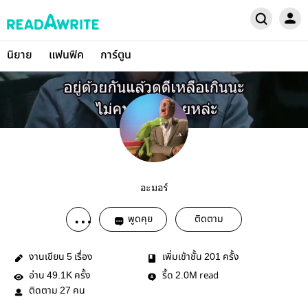
นิยาย
แฟนฟิค
การ์ตูน
อะมอร์
พูดคุย
ติดตาม
งานเขียน
เรื่อง
เพิ่มเข้าชั้น
ครั้ง
5
201
อ่าน
ครั้ง
รี้ด
read
49.1K
2.0M
ติดตาม
คน
27