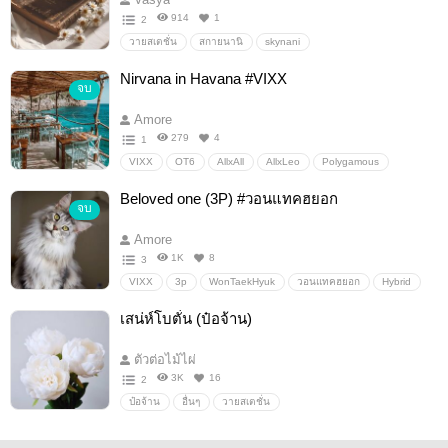
914
1
2
วายสเตชั่น
สกายนานิ
skynani
Nirvana in Havana #VIXX
จบ
Amore
279
4
1
VIXX
OT6
AllxAll
AllxLeo
Polygamous
Boy love
อื่นๆ
วายสเตชั่น
Beloved one (3P) #วอนแทคฮยอก
จบ
Amore
1K
8
3
VIXX
3p
WonTaekHyuk
วอนแทคฮยอก
Hybrid
อื่นๆ
วายสเตชั่น
เสน่ห์โบตั๋น​ (ป๋อจ้าน)
ตัวต่อไม้ไผ่
3K
16
2
ป๋อจ้าน
อื่นๆ
วายสเตชั่น